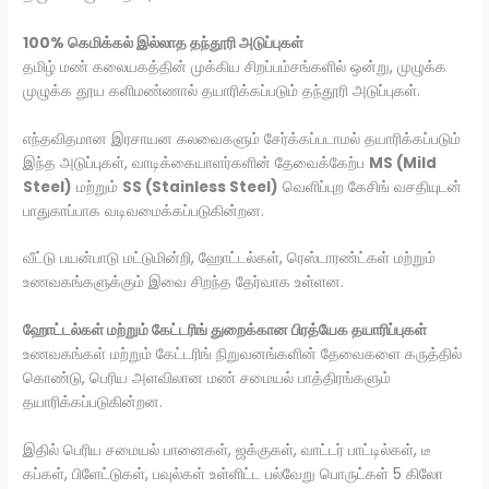
100% கெமிக்கல் இல்லாத தந்தூரி அடுப்புகள்
தமிழ் மண் கலையகத்தின் முக்கிய சிறப்பம்சங்களில் ஒன்று, முழுக்க
முழுக்க தூய களிமண்ணால் தயாரிக்கப்படும் தந்தூரி அடுப்புகள்.
எந்தவிதமான இரசாயன கலவைகளும் சேர்க்கப்படாமல் தயாரிக்கப்படும்
இந்த அடுப்புகள், வாடிக்கையாளர்களின் தேவைக்கேற்ப
MS (Mild
Steel)
மற்றும்
SS (Stainless Steel)
வெளிப்புற கேசிங் வசதியுடன்
பாதுகாப்பாக வடிவமைக்கப்படுகின்றன.
வீட்டு பயன்பாடு மட்டுமின்றி, ஹோட்டல்கள், ரெஸ்டாரண்ட்கள் மற்றும்
உணவகங்களுக்கும் இவை சிறந்த தேர்வாக உள்ளன.
ஹோட்டல்கள் மற்றும் கேட்டரிங் துறைக்கான பிரத்யேக தயாரிப்புகள்
உணவகங்கள் மற்றும் கேட்டரிங் நிறுவனங்களின் தேவைகளை கருத்தில்
கொண்டு, பெரிய அளவிலான மண் சமையல் பாத்திரங்களும்
தயாரிக்கப்படுகின்றன.
இதில் பெரிய சமையல் பானைகள், ஜக்குகள், வாட்டர் பாட்டில்கள், டீ
கப்கள், பிளேட்டுகள், பவுல்கள் உள்ளிட்ட பல்வேறு பொருட்கள் 5 கிலோ