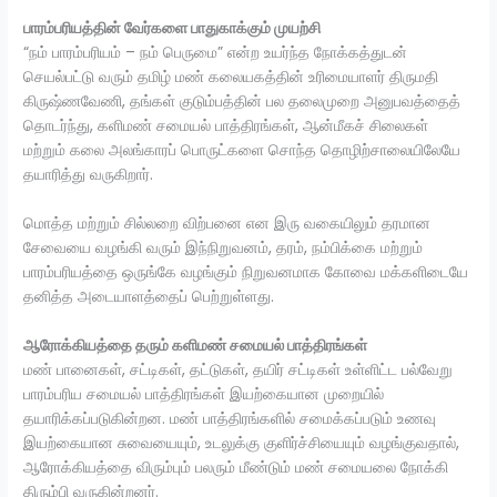
பாரம்பரியத்தின் வேர்களை பாதுகாக்கும் முயற்சி
“நம் பாரம்பரியம் – நம் பெருமை” என்ற உயர்ந்த நோக்கத்துடன்
செயல்பட்டு வரும் தமிழ் மண் கலையகத்தின் உரிமையாளர் திருமதி
கிருஷ்ணவேணி, தங்கள் குடும்பத்தின் பல தலைமுறை அனுபவத்தைத்
தொடர்ந்து, களிமண் சமையல் பாத்திரங்கள், ஆன்மீகச் சிலைகள்
மற்றும் கலை அலங்காரப் பொருட்களை சொந்த தொழிற்சாலையிலேயே
தயாரித்து வருகிறார்.
மொத்த மற்றும் சில்லறை விற்பனை என இரு வகையிலும் தரமான
சேவையை வழங்கி வரும் இந்நிறுவனம், தரம், நம்பிக்கை மற்றும்
பாரம்பரியத்தை ஒருங்கே வழங்கும் நிறுவனமாக கோவை மக்களிடையே
தனித்த அடையாளத்தைப் பெற்றுள்ளது.
ஆரோக்கியத்தை தரும் களிமண் சமையல் பாத்திரங்கள்
மண் பானைகள், சட்டிகள், தட்டுகள், தயிர் சட்டிகள் உள்ளிட்ட பல்வேறு
பாரம்பரிய சமையல் பாத்திரங்கள் இயற்கையான முறையில்
தயாரிக்கப்படுகின்றன. மண் பாத்திரங்களில் சமைக்கப்படும் உணவு
இயற்கையான சுவையையும், உடலுக்கு குளிர்ச்சியையும் வழங்குவதால்,
ஆரோக்கியத்தை விரும்பும் பலரும் மீண்டும் மண் சமையலை நோக்கி
திரும்பி வருகின்றனர்.