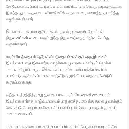
வாடிக்கையாளர்கள் விரும்பும் வடிவங்கள், உருவங்கள், ஹோட்டல்
லோகோக்கள், பிராண்ட் டிசைன்கள் உள்ளிட்ட எந்தவொரு வடிவமைப்பாக
இருந்தாலும், அதனை களிமண்ணில் அழகாக வடிவமைத்து தயாரித்து
வழங்குகின்றனர்.
இதனால் சாதாரண குடும்பங்கள் முதல் முன்னணி ஹோட்டல்
நிறுவனங்கள் வரை பலரும் இந்த நிறுவனத்தைத் தேர்வு செய்து
வருகின்றனர்.
பாரம்பரியத்தையும் ஆரோக்கியத்தையும் காக்கும் ஒரு இயக்கம்
இயற்கையோடு இணைந்த வாழ்க்கை முறையை மீண்டும் நோக்கி
மக்கள் திரும்பி வரும் இக்காலகட்டத்தில், மண் பாத்திரங்களின்
பயன்பாடு ஆரோக்கியமான வாழ்விற்கு முக்கியமானதாக மீண்டும்
கருதப்படுகிறது.
அந்த மாற்றத்திற்கு உறுதுணையாக, பாரம்பரிய கைவினையையும்
இயற்கை சார்ந்த வாழ்வியலையும் பாதுகாத்து, அடுத்த தலைமுறைக்கும்
கொண்டு செல்லும் பணியை அர்ப்பணிப்புடன் செய்து வருகிறது தமிழ்
மண் கலையகம்.
மண் வாசனையையும், தமிழர் பாரம்பரியத்தின் பெருமையையும் நேரில்