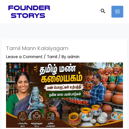
Skip
to
Search
content
Tamil Mann Kalaiyagam
Leave a Comment
/
Tamil
/ By
admin