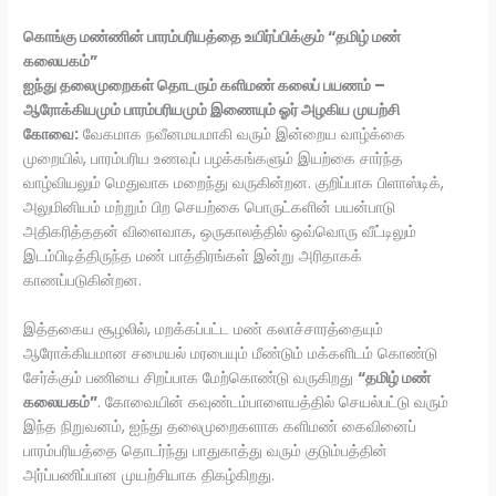
கொங்கு மண்ணின் பாரம்பரியத்தை உயிர்ப்பிக்கும் “தமிழ் மண்
கலையகம்”
ஐந்து தலைமுறைகள் தொடரும் களிமண் கலைப் பயணம் –
ஆரோக்கியமும் பாரம்பரியமும் இணையும் ஓர் அழகிய முயற்சி
கோவை:
வேகமாக நவீனமயமாகி வரும் இன்றைய வாழ்க்கை
முறையில், பாரம்பரிய உணவுப் பழக்கங்களும் இயற்கை சார்ந்த
வாழ்வியலும் மெதுவாக மறைந்து வருகின்றன. குறிப்பாக பிளாஸ்டிக்,
அலுமினியம் மற்றும் பிற செயற்கை பொருட்களின் பயன்பாடு
அதிகரித்ததன் விளைவாக, ஒருகாலத்தில் ஒவ்வொரு வீட்டிலும்
இடம்பிடித்திருந்த மண் பாத்திரங்கள் இன்று அரிதாகக்
காணப்படுகின்றன.
இத்தகைய சூழலில், மறக்கப்பட்ட மண் கலாச்சாரத்தையும்
ஆரோக்கியமான சமையல் மரபையும் மீண்டும் மக்களிடம் கொண்டு
சேர்க்கும் பணியை சிறப்பாக மேற்கொண்டு வருகிறது
“தமிழ் மண்
கலையகம்”
. கோவையின் கவுண்டம்பாளையத்தில் செயல்பட்டு வரும்
இந்த நிறுவனம், ஐந்து தலைமுறைகளாக களிமண் கைவினைப்
பாரம்பரியத்தை தொடர்ந்து பாதுகாத்து வரும் குடும்பத்தின்
அர்ப்பணிப்பான முயற்சியாக திகழ்கிறது.